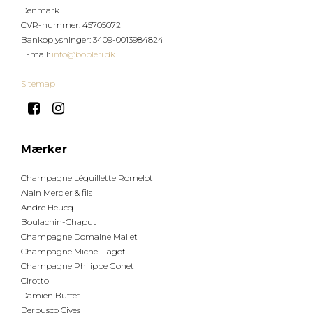
Denmark
CVR-nummer
:
45705072
Bankoplysninger
:
3409-0013984824
E-mail
:
info@bobleri.dk
Sitemap
Mærker
Champagne Léguillette Romelot
Alain Mercier & fils
Andre Heucq
Boulachin-Chaput
Champagne Domaine Mallet
Champagne Michel Fagot
Champagne Philippe Gonet
Cirotto
Damien Buffet
Derbusco Cives