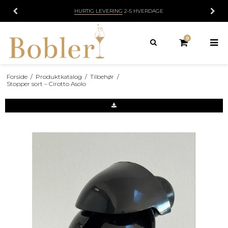
HURTIG LEVERING
2-5 HVERDAGE
0
Forside
/
Produktkatalog
/
Tilbehør
/
Stopper sort – Cirotto Asolo