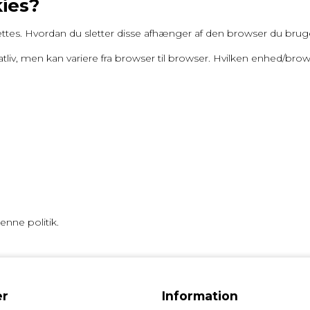
ies?
ettes. Hvordan du sletter disse afhænger af den browser du bruge
atliv, men kan variere fra browser til browser. Hvilken enhed/brows
enne politik.
r
Information