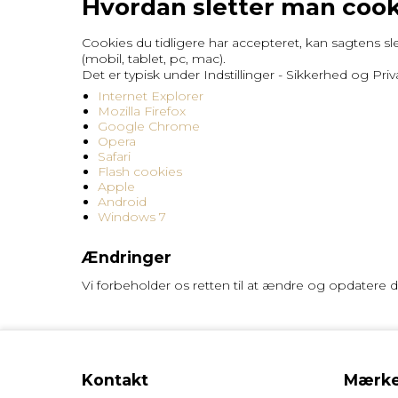
Hvordan sletter man cook
Cookies du tidligere har accepteret, kan sagtens sl
(mobil, tablet, pc, mac).
Det er typisk under Indstillinger - Sikkerhed og Priv
Internet Explorer
Mozilla Firefox
Google Chrome
Opera
Safari
Flash cookies
Apple
Android
Windows 7
Ændringer
Vi forbeholder os retten til at ændre og opdatere d
Kontakt
Mærke