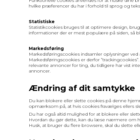
Funktionelle cookies anvendes for at huske dine br
hvilke præferencer du har i forhold til sprog og teks
Statistiske
Statistikcookies bruges til at optimere design, bru
informationer der er mest populære på siden, så b
Markedsføring
Markedsføringscookies indsamler oplysninger ved at
Markedsføringscookies er derfor ”trackingcookies”. D
relevante annoncer for ting, du tidligere har vist in
annoncer.
Ændring af dit samtykke
Du kan blokere eller slette cookies på denne hjemme
opmærksom på, at hvis cookies fravælges ellers sle
Du har også altid mulighed for at blokere eller slet
Hvordan du gør dette, kan du læse nærmere om h
Husk, at bruger du flere browsere, skal du slette ell