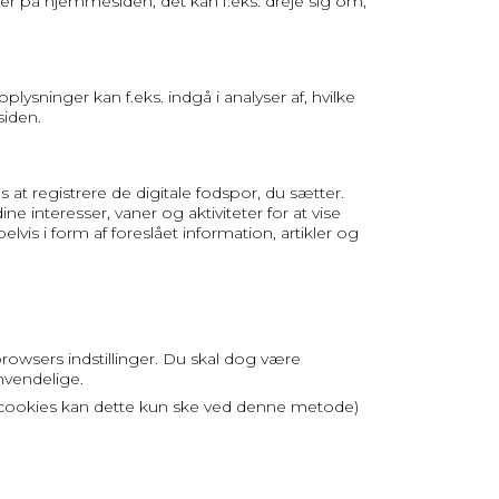
er på hjemmesiden, det kan f.eks. dreje sig om,
ysninger kan f.eks. indgå i analyser af, hvilke
siden.
t registrere de digitale fodspor, du sætter.
 interesser, vaner og aktiviteter for at vise
lvis i form af foreslået information, artikler og
rowsers indstillinger. Du skal dog være
nvendelige.
partscookies kan dette kun ske ved denne metode)