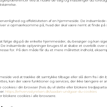
ugerpræferencer ved at huske de valg og indstillinger du foretag
tstørrelse.
gervenlighed og effektiviteten af en hjemmeside. De indsamlede opl
liver vi opmærksomme på, hvad der skal være nemt at finde på 
 følge dig på de enkelte hjemmesider, du besøger og kan siges a
e indsamlede oplysninger bruges til at skabe et overblik over dine
teresse for. På den måde får du et mere målrettet indhold, eksempe
side ved at trække dit samtykke tilbage eller slå dem fra i din b
ttes, kan der være funktioner og services, der ikke længere er a
te cookies i din browser (hvis du vil slette eller blokere tredje
er:
https://erhvervsstyrelsen.dk/saadan-undgaar-du-cookies
er blokere cookies i alle browsere.