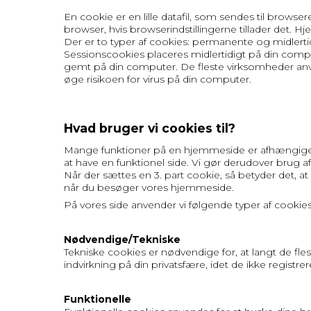
En cookie er en lille datafil, som sendes til brow
browser, hvis browserindstillingerne tillader det.
Der er to typer af cookies: permanente og midler
Sessionscookies placeres midlertidigt på din compu
gemt på din computer. De fleste virksomheder anve
øge risikoen for virus på din computer.
Hvad bruger vi cookies til?
Mange funktioner på en hjemmeside er afhængige af
at have en funktionel side. Vi gør derudover brug af
Når der sættes en 3. part cookie, så betyder det, at v
når du besøger vores hjemmeside.
På vores side anvender vi følgende typer af cookies
Nødvendige/Tekniske
Tekniske cookies er nødvendige for, at langt de f
indvirkning på din privatsfære, idet de ikke registr
Funktionelle