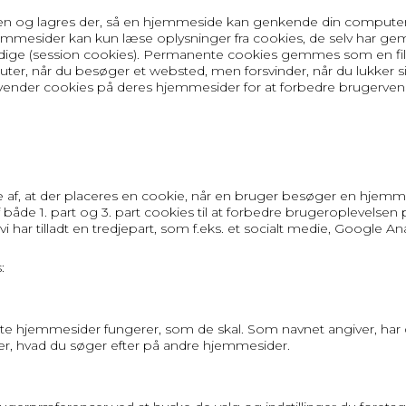
seren og lagres der, så en hjemmeside kan genkende din computer
 Hjemmesider kan kun læse oplysninger fra cookies, de selv har g
tidige (session cookies). Permanente cookies gemmes som en fil
ter, når du besøger et websted, men forsvinder, når du lukker si
nder cookies på deres hjemmesider for at forbedre brugervenlig
, at der placeres en cookie, når en bruger besøger en hjemmesi
 både 1. part og 3. part cookies til at forbedre brugeroplevelsen
i har tilladt en tredjepart, som f.eks. et socialt medie, Google Ana
:
leste hjemmesider fungerer, som de skal. Som navnet angiver, h
erer, hvad du søger efter på andre hjemmesider.