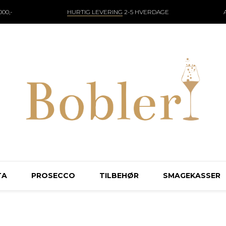
00,-
HURTIG LEVERING
2-5 HVERDAGE
TA
PROSECCO
TILBEHØR
SMAGEKASSER