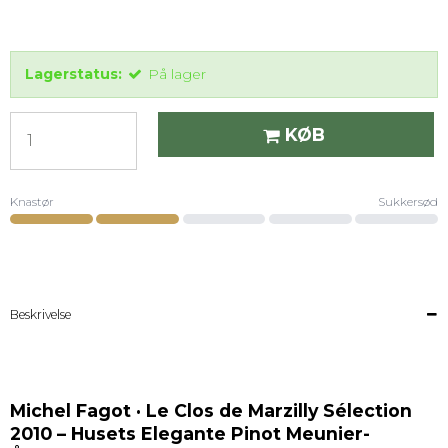
Lagerstatus:
På lager
KØB
Knastør
Sukkersød
Niveau 2 pÃ¥ en skala fra 1 (Knastør) til 5 (Sukkersød).
Beskrivelse
Michel Fagot · Le Clos de Marzilly Sélection
2010 – Husets Elegante Pinot Meunier-