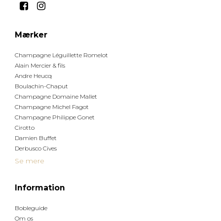
Mærker
Champagne Léguillette Romelot
Alain Mercier & fils
Andre Heucq
Boulachin-Chaput
Champagne Domaine Mallet
Champagne Michel Fagot
Champagne Philippe Gonet
Cirotto
Damien Buffet
Derbusco Cives
Se mere
Information
Bobleguide
Om os