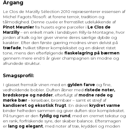
Årgang
Le Clos de Marzilly Sélection 2010 repræsenterer essensen af
Michel Fagots filosofi: at forene terroir, tradition og
tålmodighed. Denne cuvée er fremstillet udelukkende af
Pinot Meunier
fra husets egne parceller i
Le Clos de
Marzilly
– en enkelt mark i landsbyen Rilly-la-Montagne, hvor
jorden af kalk og ler giver vinene deres særlige dybde og
karakter. Efter den første gæring modnes vinen delvist på
træfade
, hvilket tilfører kompleksitet og en diskret ristet
tone, mens den efterfølgende
flaskelagring på bærmen
gennem mere end ti år giver champagnen sin modne og
afrundede struktur.
Smagsprofil:
I glasset fremstår vinen med en
gylden farve
og fine,
vedholdende bobler. Duften åbner med
ristede noter,
brødskorpe og nødder
, efterfulgt af
modne røde og
mørke bær
– kirsebær, brombær – samt et strejf af
kandiseret og eksotisk frugt
. En diskret
krydret varme
binder helheden sammen og giver duften stor kompleksitet.
På tungen er den
fyldig og rund
, med en cremet tekstur og
en rank, forfriskende syre, der skaber balance. Eftersmagen
er
lang og elegant
, med noter af træ, krydderi og moden