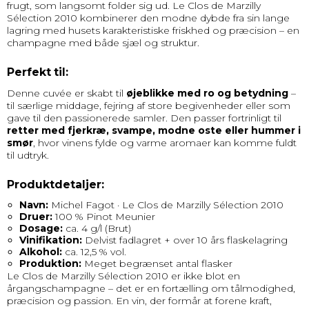
frugt, som langsomt folder sig ud. Le Clos de Marzilly
Sélection 2010 kombinerer den modne dybde fra sin lange
lagring med husets karakteristiske friskhed og præcision – en
champagne med både sjæl og struktur.
Perfekt til:
Denne cuvée er skabt til
øjeblikke med ro og betydning
–
til særlige middage, fejring af store begivenheder eller som
gave til den passionerede samler. Den passer fortrinligt til
retter med fjerkræ, svampe, modne oste eller hummer i
smør
, hvor vinens fylde og varme aromaer kan komme fuldt
til udtryk.
Produktdetaljer:
Navn:
Michel Fagot · Le Clos de Marzilly Sélection 2010
Druer:
100 % Pinot Meunier
Dosage:
ca. 4 g/l (Brut)
Vinifikation:
Delvist fadlagret + over 10 års flaskelagring
Alkohol:
ca. 12,5 % vol.
Produktion:
Meget begrænset antal flasker
Le Clos de Marzilly Sélection 2010 er ikke blot en
årgangschampagne – det er en fortælling om tålmodighed,
præcision og passion. En vin, der formår at forene kraft,