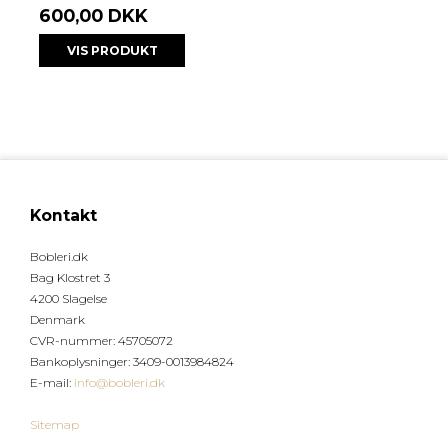
600,00 DKK
VIS PRODUKT
Kontakt
Bobleri.dk
Bag Klostret 3
4200 Slagelse
Denmark
CVR-nummer
:
45705072
Bankoplysninger
:
3409-0013984824
E-mail
:
info@bobleri.dk
Sitemap