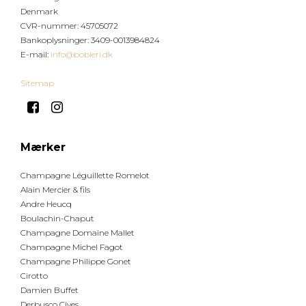
Denmark
CVR-nummer
:
45705072
Bankoplysninger
:
3409-0013984824
E-mail
:
info@bobleri.dk
Sitemap
Mærker
Champagne Léguillette Romelot
Alain Mercier & fils
Andre Heucq
Boulachin-Chaput
Champagne Domaine Mallet
Champagne Michel Fagot
Champagne Philippe Gonet
Cirotto
Damien Buffet
Derbusco Cives