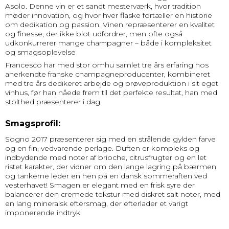
Asolo. Denne vin er et sandt mesterværk, hvor tradition
møder innovation, og hvor hver flaske fortæller en historie
om dedikation og passion. Vinen repræsenterer en kvalitet
og finesse, der ikke blot udfordrer, men ofte også
udkonkurrerer mange champagner – både i kompleksitet
og smagsoplevelse
Francesco har med stor omhu samlet tre års erfaring hos
anerkendte franske champagneproducenter, kombineret
med tre års dedikeret arbejde og prøveproduktion i sit eget
vinhus, før han nåede frem til det perfekte resultat, han med
stolthed præsenterer i dag.
Smagsprofil:
Sogno 2017 præsenterer sig med en strålende gylden farve
og en fin, vedvarende perlage. Duften er kompleks og
indbydende med noter af brioche, citrusfrugter og en let
ristet karakter, der vidner om den lange lagring på bærmen
og tankerne leder en hen på en dansk sommeraften ved
vesterhavet! Smagen er elegant med en frisk syre der
balancerer den cremede tekstur med diskret salt noter, med
en lang mineralsk eftersmag, der efterlader et varigt
imponerende indtryk.