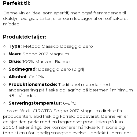
Perfekt til:
Denne vin er ideel som aperitif, men også fremragende til
skaldyr, foie gras, tartar, eller som ledsager til en sofistikeret
middag.
Produktdetaljer:
Type:
Metodo Classico Dosaggio Zero
Navn:
Sogno 2017 Magnum
Drue:
100% Manzoni Bianco
Sødmegrad:
Dosaggio Zero (0 g/l)
Alkohol:
Ca. 12%
Produktionsmetode:
Traditionel metode med
andengæring på flaske og lagring på bærmen i minimum
48 måneder.
Serveringstemperatur:
6–8°C
Hos os får du CIROTTO Sogno 2017 Magnum direkte fra
producenten, altid frisk og korrekt opbevaret. Denne vin er
en sjælden perle med en begrænset produktion på kun
2000 flasker årligt, der kombinerer håndværk, historie og
terroir i en uforlignelig smagsoplevelse – perfekt til dem, der