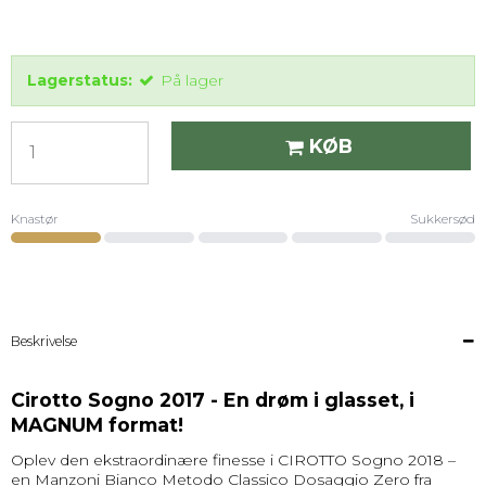
Lagerstatus:
På lager
KØB
Knastør
Sukkersød
Niveau 1 pÃ¥ en skala fra 1 (Knastør) til 5 (Sukkersød).
Beskrivelse
Cirotto Sogno 2017 - En drøm i glasset, i
MAGNUM format!
Oplev den ekstraordinære finesse i CIROTTO Sogno 2018 –
en Manzoni Bianco Metodo Classico Dosaggio Zero fra