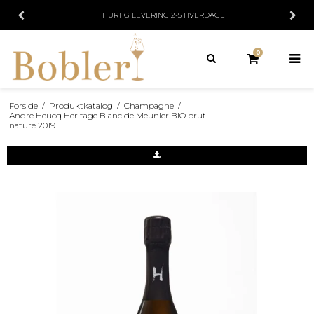
AFHENT I SLAGELSE – ALLE DAGE KL. 07.00–19.00
0
Forside
/
Produktkatalog
/
Champagne
/
Andre Heucq Heritage Blanc de Meunier BIO brut
nature 2019