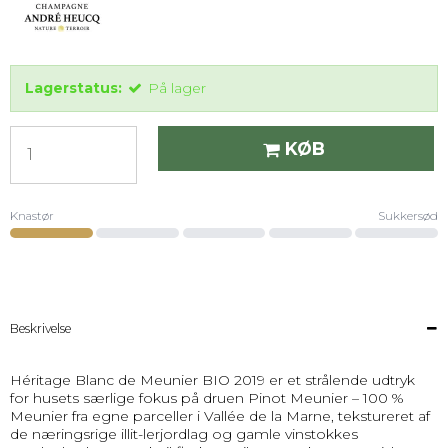
Lagerstatus:
På lager
KØB
Knastør
Sukkersød
Niveau 1 pÃ¥ en skala fra 1 (Knastør) til 5 (Sukkersød).
Beskrivelse
Héritage Blanc de Meunier BIO 2019 er et strålende udtryk
for husets særlige fokus på druen Pinot Meunier – 100 %
Meunier fra egne parceller i Vallée de la Marne, tekstureret af
de næringsrige illit-lerjordlag og gamle vinstokkes