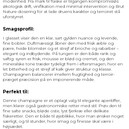
modenhed. Fra mark til flaske er tilgangen kompromisløs:
økologisk drift, vinifikation med minimal intervention og Brut
Nature-dosering for at lade druens karakter og terroiret stå
uforstyrret.
Smagsprofil:
I glasset viser den en klar, sart gylden nuance og levende,
fine bobler. Duftmæssigt åbner den med frisk æble og
pære, hvide blomster og et strejf af brioche og rabarber –
elegant og indbydende. På tungen er den både rank og
saftig: syren er frisk, mousse er blød og cremet, og den
mineralske tone træder tydeligt frem i eftersmagen, hvor en
let bitterhed og et strejf af kalk giver struktur og klasse.
Champagnen balancerer imellem frugtighed og terroir-
præget præcision på en imponerende måde.
Perfekt til:
Denne champagne er et oplagt valg til elegante aperitiffer,
men klarer også gastronomiske retter med stil. Prøv den til
fine salte snacks, bløde oste, lyst fjerkræ eller delikate
fiskeretter. Den er både til øjeblikke, hvor man ønsker noget
særligt, og til stunder, hvor smag og finesse skal være i
højsædet.