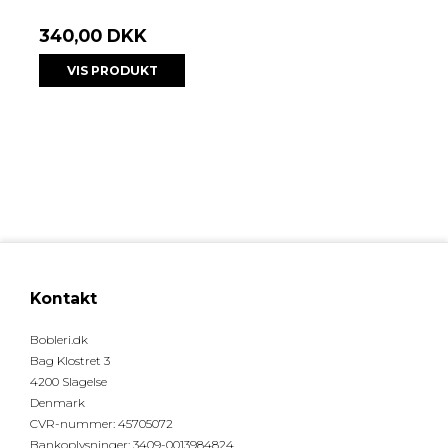
340,00 DKK
VIS PRODUKT
Kontakt
Bobleri.dk
Bag Klostret 3
4200 Slagelse
Denmark
CVR-nummer
:
45705072
Bankoplysninger
:
3409-0013984824