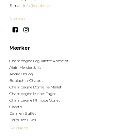
E-mail
:
info@bobleri.dk
Sitemap
Mærker
Champagne Léguillette Romelot
Alain Mercier & fils
Andre Heucq
Boulachin-Chaput
Champagne Domaine Mallet
Champagne Michel Fagot
Champagne Philippe Gonet
Cirotto
Damien Buffet
Derbusco Cives
Se mere