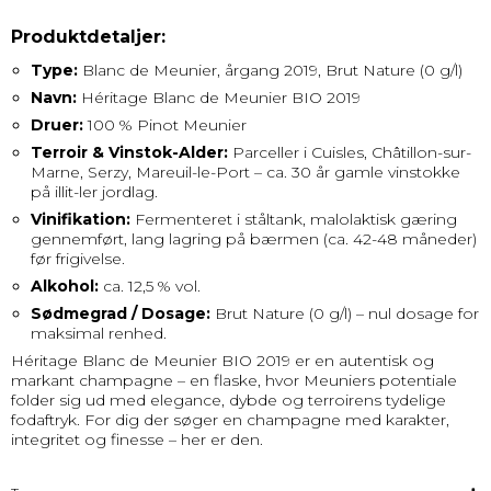
Produktdetaljer:
Type:
Blanc de Meunier, årgang 2019, Brut Nature (0 g/l)
Navn:
Héritage Blanc de Meunier BIO 2019
Druer:
100 % Pinot Meunier
Terroir & Vinstok-Alder:
Parceller i Cuisles, Châtillon-sur-
Marne, Serzy, Mareuil-le-Port – ca. 30 år gamle vinstokke
på illit-ler jordlag.
Vinifikation:
Fermenteret i ståltank, malolaktisk gæring
gennemført, lang lagring på bærmen (ca. 42-48 måneder)
før frigivelse.
Alkohol:
ca. 12,5 % vol.
Sødmegrad / Dosage:
Brut Nature (0 g/l) – nul dosage for
maksimal renhed.
Héritage Blanc de Meunier BIO 2019 er en autentisk og
markant champagne – en flaske, hvor Meuniers potentiale
folder sig ud med elegance, dybde og terroirens tydelige
fodaftryk. For dig der søger en champagne med karakter,
integritet og finesse – her er den.