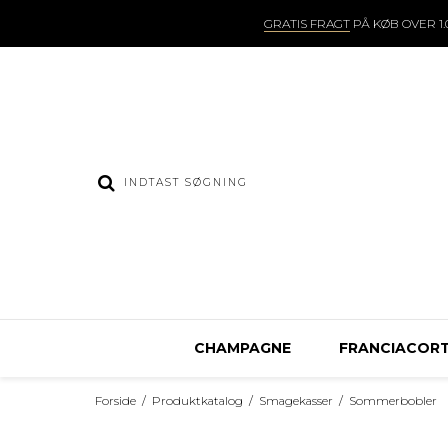
GRATIS FRAGT
PÅ KØB OVER 1.0
CHAMPAGNE
FRANCIACOR
Forside
/
Produktkatalog
/
Smagekasser
/
Sommerbobler