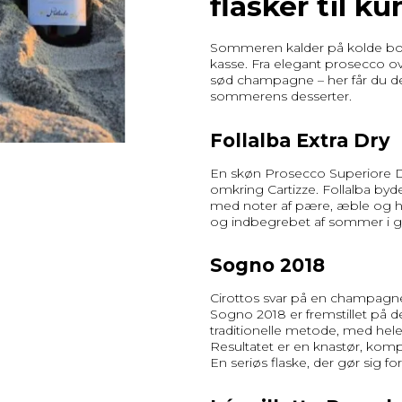
flasker til ku
Sommeren kalder på kolde bobler
kasse. Fra elegant prosecco o
sød champagne – her får du den 
sommerens desserter.
Follalba Extra Dry
En skøn Prosecco Superiore 
omkring Cartizze. Follalba byd
med noter af pære, æble og hv
og indbegrebet af sommer i gl
Sogno 2018
Cirottos svar på en champagn
Sogno 2018 er fremstillet på
traditionelle metode, med he
Resultatet er en knastør, komp
En seriøs flaske, der gør sig f