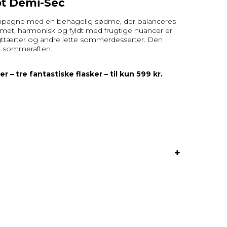
ot Demi-Sec
mpagne med en behagelig sødme, der balanceres
emet, harmonisk og fyldt med frugtige nuancer er
ugttærter og andre lette sommerdesserter. Den
ig sommeraften.
r – tre fantastiske flasker – til kun 599 kr.