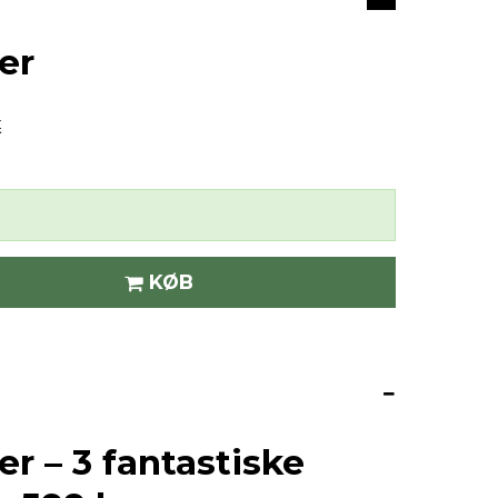
er
K
KØB
 – 3 fantastiske