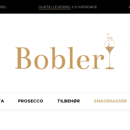
00,-
HURTIG LEVERING
2-5 HVERDAGE
TA
PROSECCO
TILBEHØR
SMAGEKASSER