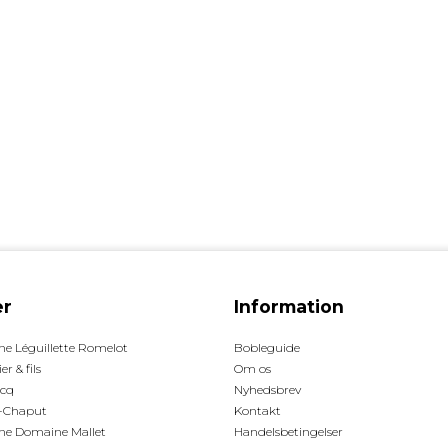
r
Information
 Léguillette Romelot
Bobleguide
er & fils
Om os
ucq
Nyhedsbrev
-Chaput
Kontakt
e Domaine Mallet
Handelsbetingelser