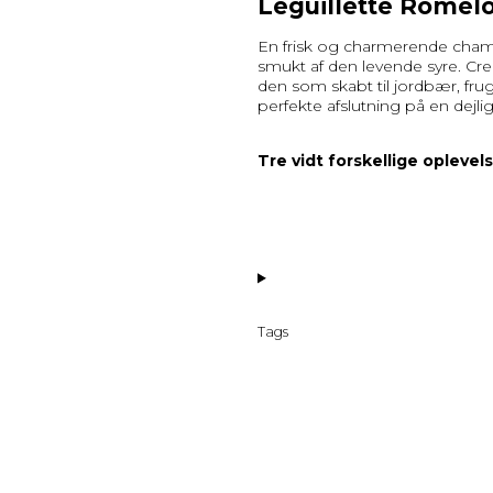
Léguillette Romel
En frisk og charmerende cha
smukt af den levende syre. Cr
den som skabt til jordbær, fr
perfekte afslutning på en dejl
Tre vidt forskellige oplevelse
Tags