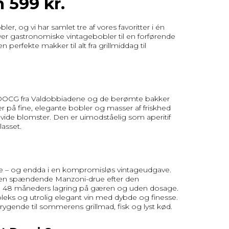
n 599 kr.
, og vi har samlet tre af vores favoritter i én
ver gastronomiske vintagebobler til en forførende
perfekte makker til alt fra grillmiddag til
DOCG fra Valdobbiadene og de berømte bakker
er på fine, elegante bobler og masser af friskhed
ide blomster. Den er uimodståelig som aperitif
asset.
e – og endda i en kompromisløs vintageudgave.
 den spændende Manzoni-drue efter den
le 48 måneders lagring på gæren og uden dosage.
leks og utrolig elegant vin med dybde og finesse.
orrygende til sommerens grillmad, fisk og lyst kød.