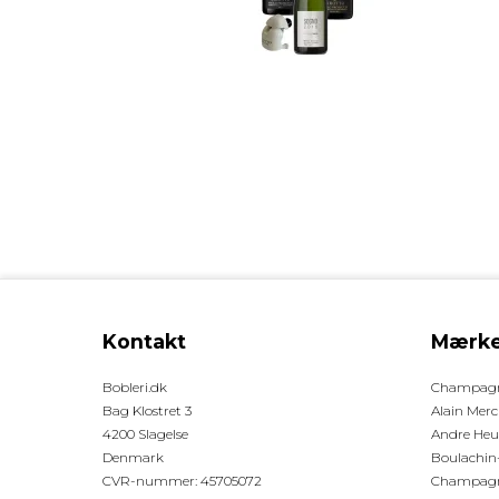
Kontakt
Mærke
Bobleri.dk
Champagne
Bag Klostret 3
Alain Merci
4200 Slagelse
Andre He
Denmark
Boulachin
CVR-nummer
:
45705072
Champagn