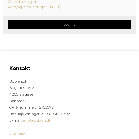
Opret bruger
Ansøg om bruger (B2B)
Log ind
Kontakt
Bobleri.dk
Bag Klostret 3
4200 Slagelse
Denmark
CVR-nummer
:
45705072
Bankoplysninger
:
3409-0013984824
E-mail
:
info@bobleri.dk
Sitemap