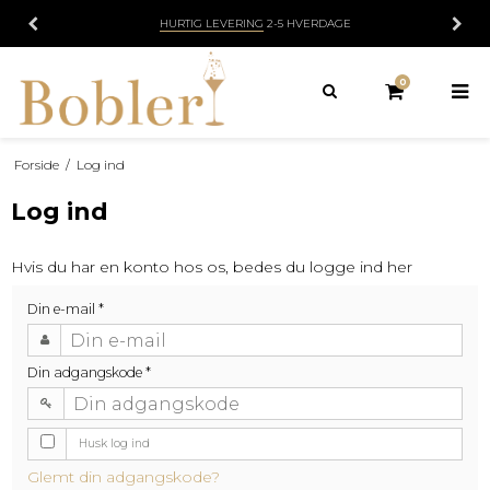
HURTIG LEVERING
2-5 HVERDAGE
0
Forside
/
Log ind
Log ind
Hvis du har en konto hos os, bedes du logge ind her
Din e-mail
*
Din adgangskode
*
Husk log ind
Glemt din adgangskode?