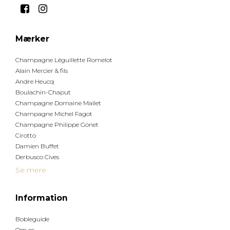
Mærker
Champagne Léguillette Romelot
Alain Mercier & fils
Andre Heucq
Boulachin-Chaput
Champagne Domaine Mallet
Champagne Michel Fagot
Champagne Philippe Gonet
Cirotto
Damien Buffet
Derbusco Cives
Se mere
Information
Bobleguide
Om os